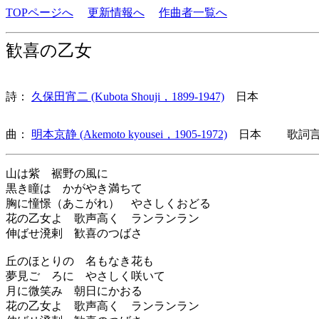
TOPページへ
更新情報へ
作曲者一覧へ
歓喜の乙女
詩：
久保田宵二 (Kubota Shouji，1899-1947)
日本
曲：
明本京静 (Akemoto kyousei，1905-1972)
日本 歌詞言語
山は紫 裾野の風に
黒き瞳は かがやき満ちて
胸に憧憬（あこがれ） やさしくおどる
花の乙女よ 歌声高く ランランラン
伸ばせ溌剌 歓喜のつばさ
丘のほとりの 名もなき花も
夢見ごゝろに やさしく咲いて
月に微笑み 朝日にかおる
花の乙女よ 歌声高く ランランラン