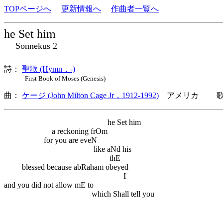
TOPページへ
更新情報へ
作曲者一覧へ
he Set him
Sonnekus 2
詩：
聖歌 (Hymn，-)
First Book of Moses (Genesis)
曲：
ケージ (John Milton Cage Jr，1912-1992)
アメリカ 歌詞
he Set him
a reckoning frOm
for you are eveN
like aNd his
thE
blessed because abRaham obeyed
I
and you did not allow mE to
which Shall tell you