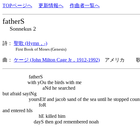
TOPページへ
更新情報へ
作曲者一覧へ
fatherS
Sonnekus 2
詩：
聖歌 (Hymn，-)
First Book of Moses (Genesis)
曲：
ケージ (John Milton Cage Jr，1912-1992)
アメリカ 歌詞
fatherS
with yOu the birds with me
aNd he searched
but afraid sayiNg
yoursElf and jacob sand of the sea until he stopped count
foR
and entered hIs
hE killed him
dayS then god remembered noah