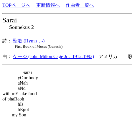
TOPページへ
更新情報へ
作曲者一覧へ
Sarai
Sonnekus 2
詩：
聖歌 (Hymn，-)
First Book of Moses (Genesis)
曲：
ケージ (John Milton Cage Jr，1912-1992)
アメリカ 歌詞
Sarai
yOur body
aNah
aNd
with mE take food
of phaRaoh
hIs
bEgot
my Son