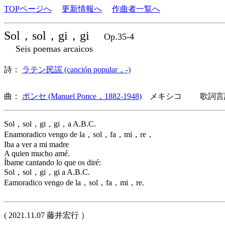
TOPページへ
更新情報へ
作曲者一覧へ
Sol，sol，gi，gi
Op.35-4
Seis poemas arcaicos
詩：
ラテン民謡 (canción popular，-)
曲：
ポンセ (Manuel Ponce，1882-1948)
メキシコ 歌詞言語
Sol，sol，gi，gi，a A.B.C.
Enamoradico vengo de la，sol，fa，mi，re，
Iba a ver a mi madre
A quien mucho amé.
Íbame cantando lo que os diré:
Sol，sol，gi，gi a A.B.C.
Eamoradico vengo de la，sol，fa，mi，re.
( 2021.11.07 藤井宏行 ）