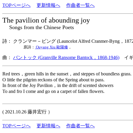
TOPページへ
更新情報へ
作曲者一覧へ
The pavilion of abounding joy
Songs from the Chinese Poets
詩： クランマー－ビング (Launcelot Alfred Cranmer-Byng，1
原詩：
Ouyang Xiu 歐陽修
，
曲：
バントック (Granville Ransome Bantock，1868-1946)
イギ
Red trees，green hills in the sunset，and steppes of boundless grass.
O little the pilgrim reckons of the Spring about to pass.
In front of the Joy Pavilion，in the drift of scented showers
To and fro I come and go on a carpet of fallen flowers.
( 2021.10.26 藤井宏行 ）
TOPページへ
更新情報へ
作曲者一覧へ