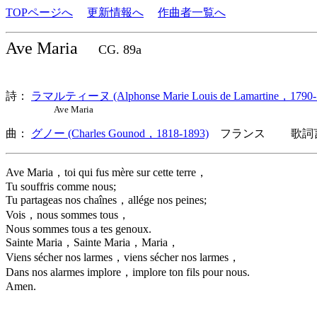
TOPページへ
更新情報へ
作曲者一覧へ
Ave Maria
CG. 89a
詩：
ラマルティーヌ (Alphonse Marie Louis de Lamartine，1790-
Ave Maria
曲：
グノー (Charles Gounod，1818-1893)
フランス 歌詞言
Ave Maria，toi qui fus mère sur cette terre，
Tu souffris comme nous;
Tu partageas nos chaînes，allége nos peines;
Vois，nous sommes tous，
Nous sommes tous a tes genoux.
Sainte Maria，Sainte Maria，Maria，
Viens sécher nos larmes，viens sécher nos larmes，
Dans nos alarmes implore，implore ton fils pour nous.
Amen.