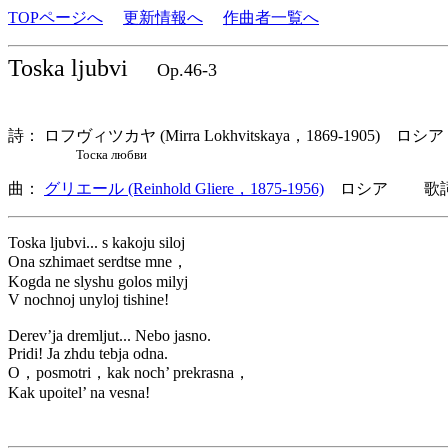
TOPページへ
更新情報へ
作曲者一覧へ
Toska ljubvi
Op.46-3
詩： ロフヴィツカヤ (Mirra Lokhvitskaya，1869-1905) ロシア
Тоска любви
曲：
グリエール (Reinhold Gliere，1875-1956)
ロシア 歌詞言
Toska ljubvi... s kakoju siloj
Ona szhimaet serdtse mne，
Kogda ne slyshu golos milyj
V nochnoj unyloj tishine!
Derev’ja dremljut... Nebo jasno.
Pridi! Ja zhdu tebja odna.
O，posmotri，kak noch’ prekrasna，
Kak upoitel’ na vesna!