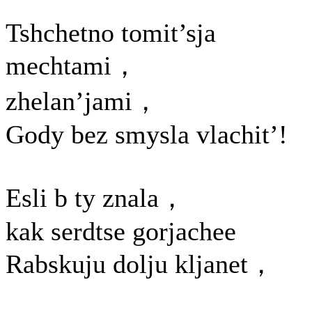
Tshchetno tomit’sja
mechtami，
zhelan’jami，
Gody bez smysla vlachit’!
Esli b ty znala，
kak serdtse gorjachee
Rabskuju dolju kljanet，