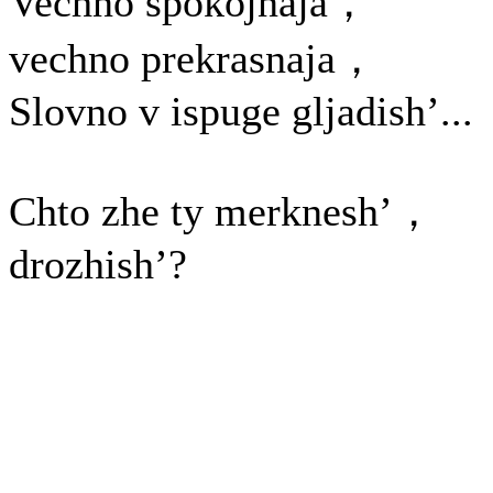
Vechno spokojnaja，
vechno prekrasnaja，
Slovno v ispuge gljadish’...
Chto zhe ty merknesh’，
drozhish’?