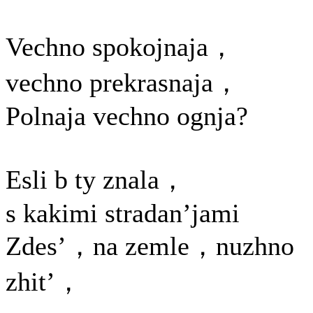
Vechno spokojnaja，
vechno prekrasnaja，
Polnaja vechno ognja?
Esli b ty znala，
s kakimi stradan’jami
Zdes’，na zemle，nuzhno
zhit’，