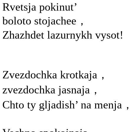
Rvetsja pokinut’
boloto stojachee，
Zhazhdet lazurnykh vysot!
Zvezdochka krotkaja，
zvezdochka jasnaja，
Chto ty gljadish’ na menja