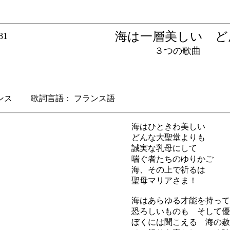
海は一層美しい 
81
３つの歌曲
ス 歌詞言語： フランス語
海はひときわ美しい
どんな大聖堂よりも
誠実な乳母にして
喘ぐ者たちのゆりかご
海、その上で祈るは
聖母マリアさま！
海はあらゆる才能を持って
恐ろしいものも そして優
ぼくには聞こえる 海の赦