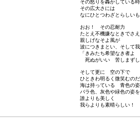
その怒りを轟かしている時
その広大さには
なにひとつわざとらしいも
おお！ その忍耐力
たとえ不機嫌なときでさえ
親しげなそよ風が
波につきまとい、そして我
「きみたち希望なき者よ
死ぬがいい 苦しまずし
そして更に 空の下で
ひときわ明るく微笑むのだ
海は持っている 青色の姿
バラ色、灰色や緑色の姿を
誰よりも美しく
我らよりも素晴らしい！