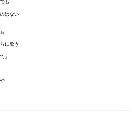
でも
のはない
も
らに歌う
て」
や