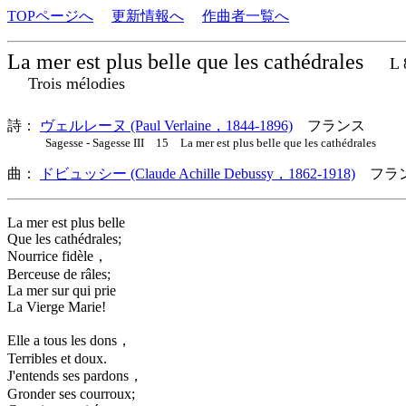
TOPページへ
更新情報へ
作曲者一覧へ
La mer est plus belle que les cathédrales
L 
Trois mélodies
詩：
ヴェルレーヌ (Paul Verlaine，1844-1896)
フランス
Sagesse - Sagesse III 15 La mer est plus belle que les cathédrales
曲：
ドビュッシー (Claude Achille Debussy，1862-1918)
フラン
La mer est plus belle
Que les cathédrales;
Nourrice fidèle，
Berceuse de râles;
La mer sur qui prie
La Vierge Marie!
Elle a tous les dons，
Terribles et doux.
J'entends ses pardons，
Gronder ses courroux;