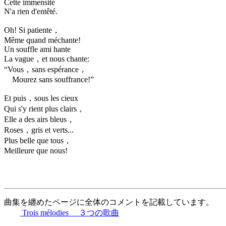
Cette immensité
N'a rien d'entêté.
Oh! Si patiente，
Même quand méchante!
Un souffle ami hante
La vague，et nous chante:
“Vous，sans espérance，
Mourez sans souffrance!”
Et puis，sous les cieux
Qui s'y rient plus clairs，
Elle a des airs bleus，
Roses，gris et verts...
Plus belle que tous，
Meilleure que nous!
曲集を纏めたページに全体のコメントを記載しています。
Trois mélodies ３つの歌曲