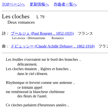
TOPページへ
更新情報へ
作曲者一覧へ
Les cloches
L 79
Deux romances
詩：
ブールジェ (Paul Bourget，1852-1935)
フランス
Les aveux - Dilettantisme Romance
曲：
ドビュッシー (Claude Achille Debussy，1862-1918)
フラン
Les feuilles s'ouvraient sur le bord des branches，
délicatement.
Les cloches tintaient，légères et franches，
dans le ciel clément.
Rhythmique et fervent comme une antienne，
ce lointain appel
me remémorait la blancheur chrétienne
des fleurs de l'autel.
Ce cloches parlaient d'heureuses années，