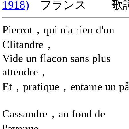
1918)
フランス 歌詞言
Pierrot，qui n'a rien d'un
Clitandre，
Vide un flacon sans plus
attendre，
Et，pratique，entame un pâ
Cassandre，au fond de
l'avenue，