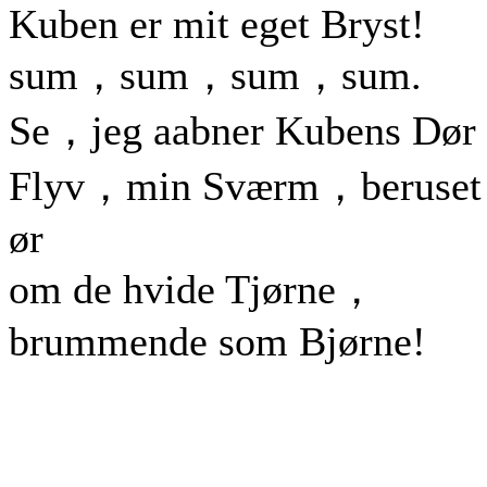
Kuben er mit eget Bryst!
sum，sum，sum，sum.
Se，jeg aabner Kubens Dør 
Flyv，min Sværm，beruse
ør
om de hvide Tjørne，
brummende som Bjørne!