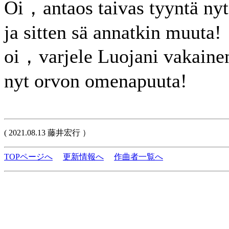
Oi，antaos taivas tyyntä n
ja sitten sä annatkin muuta!
oi，varjele Luojani vakaine
nyt orvon omenapuuta!
( 2021.08.13 藤井宏行 ）
TOPページへ
更新情報へ
作曲者一覧へ