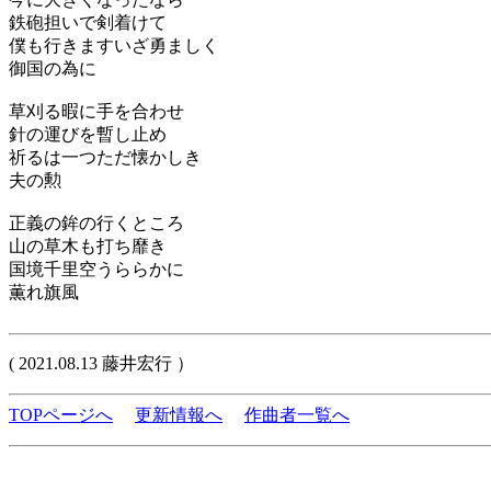
鉄砲担いで剣着けて
僕も行きますいざ勇ましく
御国の為に
草刈る暇に手を合わせ
針の運びを暫し止め
祈るは一つただ懐かしき
夫の勲
正義の鉾の行くところ
山の草木も打ち靡き
国境千里空うららかに
薫れ旗風
( 2021.08.13 藤井宏行 ）
TOPページへ
更新情報へ
作曲者一覧へ