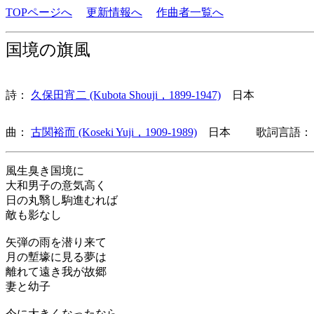
TOPページへ
更新情報へ
作曲者一覧へ
国境の旗風
詩：
久保田宵二 (Kubota Shouji，1899-1947)
日本
曲：
古関裕而 (Koseki Yuji，1909-1989)
日本 歌詞言語： 
風生臭き国境に
大和男子の意気高く
日の丸翳し駒進むれば
敵も影なし
矢弾の雨を潜り来て
月の塹壕に見る夢は
離れて遠き我が故郷
妻と幼子
今に大きくなったなら