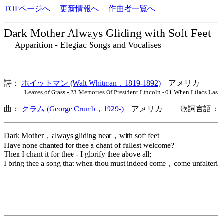
TOPページへ
更新情報へ
作曲者一覧へ
Dark Mother Always Gliding with Soft Feet
Apparition - Elegiac Songs and Vocalises
詩：
ホイットマン (Walt Whitman，1819-1892)
アメリカ
Leaves of Grass - 23.Memories Of President Lincoln - 01.When Lilacs Las
曲：
クラム (George Crumb，1929-)
アメリカ 歌詞言語：
Dark Mother，always gliding near，with soft feet，
Have none chanted for thee a chant of fullest welcome?
Then I chant it for thee - I glorify thee above all;
I bring thee a song that when thou must indeed come，come unfalteri