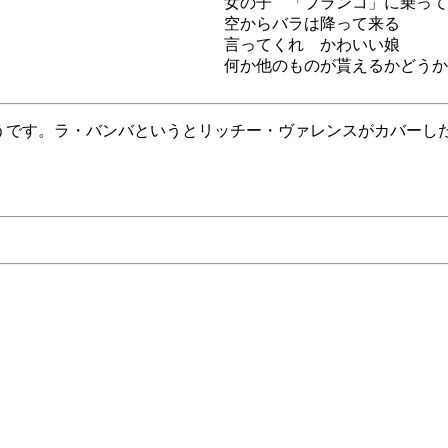
女の子 「ブランコ」に乗って
空からバラは降って来る
言ってくれ かわいい娘
何か他のものが貰えるかどうか
具のようです。ラ・バンバというとリッチー・ヴァレンスがカバーし