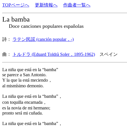
TOPページへ
更新情報へ
作曲者一覧へ
La bamba
Doce canciones populares españolas
詩：
ラテン民謡 (canción popular，-)
曲：
トルドラ (Eduard Toldrà Soler，1895-1962)
スペイン 歌
La niña que está en la “bamba”
se parece a San Antonio.
Y la que la está meciendo，
al mismísimo demonio.
La niña que está en la “bamba”，
con toquilla encarnada，
es la novia de mi hermano;
pronto será mi cuñada.
La niña que está en la “bamba”，