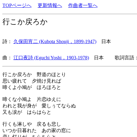
TOPページへ
更新情報へ
作曲者一覧へ
行こか戻ろか
詩：
久保田宵二 (Kubota Shouji，1899-1947)
日本
曲：
江口夜詩 (Eguchi Yoshi，1903-1978)
日本 歌詞言語：
行こか戻ろか 野道のほとり
思い疲れて 夕焼け見れば
啼くよ小鳩が ほろほろと
啼くな小鳩よ 片恋ゆえに
われと我が身が 愛しぅてならぬ
又も涙が はらはらと
行くも淋しや 戻るも悲し
いつか日暮れた あの家の窓に
恋し灯りが ちらちらと