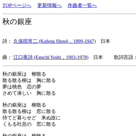
TOPページへ
更新情報へ
作曲者一覧へ
秋の銀座
詩：
久保田宵二 (Kubota Shouji，1899-1947)
日本
曲：
江口夜詩 (Eguchi Yoshi，1903-1978)
日本 歌詞言語：
秋の銀座は 柳散る
散る散る柳は 胸に散る
夢は桃色 恋の夢
さめて淋しい 胸に散る
秋の銀座は 柳散る
散る散る柳は 窓に散る
待てど暮らせど 来ぬ故に
くもる吐息の 窓に散る
秋の銀座は 柳散る