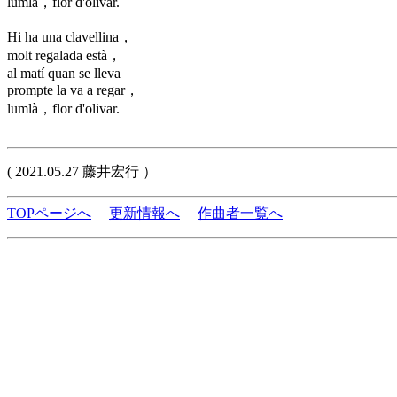
lumlà，flor d'olivar.
Hi ha una clavellina，
molt regalada està，
al matí quan se lleva
prompte la va a regar，
lumlà，flor d'olivar.
( 2021.05.27 藤井宏行 ）
TOPページへ
更新情報へ
作曲者一覧へ