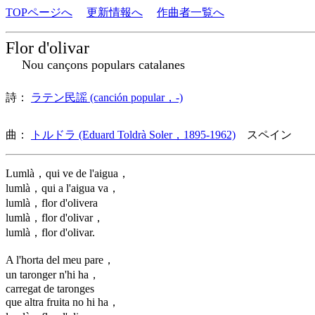
TOPページへ
更新情報へ
作曲者一覧へ
Flor d'olivar
Nou cançons populars catalanes
詩：
ラテン民謡 (canción popular，-)
曲：
トルドラ (Eduard Toldrà Soler，1895-1962)
スペイン 歌
Lumlà，qui ve de l'aigua，
lumlà，qui a l'aigua va，
lumlà，flor d'olivera
lumlà，flor d'olivar，
lumlà，flor d'olivar.
A l'horta del meu pare，
un taronger n'hi ha，
carregat de taronges
que altra fruita no hi ha，