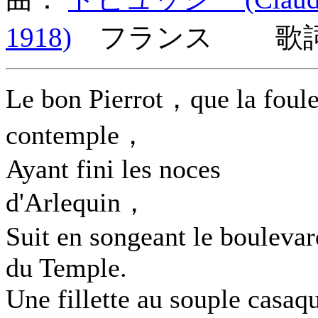
1918)
フランス 歌詞言
Le bon Pierrot，que la foul
contemple，
Ayant fini les noces
d'Arlequin，
Suit en songeant le boulevar
du Temple.
Une fillette au souple casaq