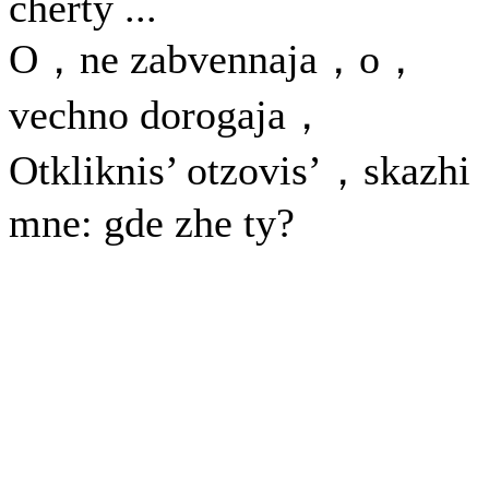
cherty ...
O，ne zabvennaja，o，
vechno dorogaja，
Otkliknis’ otzovis’，skazhi
mne: gde zhe ty?