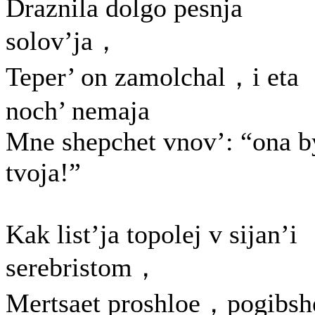
Draznila dolgo pesnja
solov’ja，
Teper’ on zamolchal，i eta
noch’ nemaja
Mne shepchet vnov’: “ona b
tvoja!”
Kak list’ja topolej v sijan’i
serebristom，
Mertsaet proshloe，pogibsh