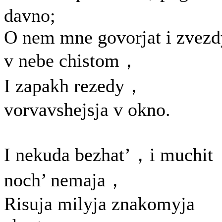
davno;
O nem mne govorjat i zvezd
v nebe chistom，
I zapakh rezedy，
vorvavshejsja v okno.
I nekuda bezhat’，i muchit
noch’ nemaja，
Risuja milyja znakomyja