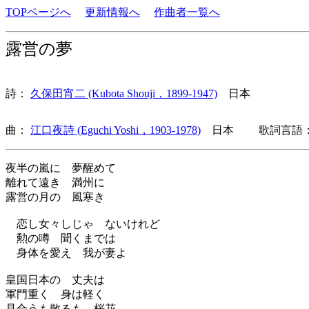
TOPページへ
更新情報へ
作曲者一覧へ
露営の夢
詩：
久保田宵二 (Kubota Shouji，1899-1947)
日本
曲：
江口夜詩 (Eguchi Yoshi，1903-1978)
日本 歌詞言語：
夜半の嵐に 夢醒めて
離れて遠き 満州に
露営の月の 風寒き
恋し女々しじゃ ないけれど
勲の噂 聞くまでは
身体を愛え 我が妻よ
皇国日本の 丈夫は
軍門重く 身は軽く
見合うも散るも 桜花