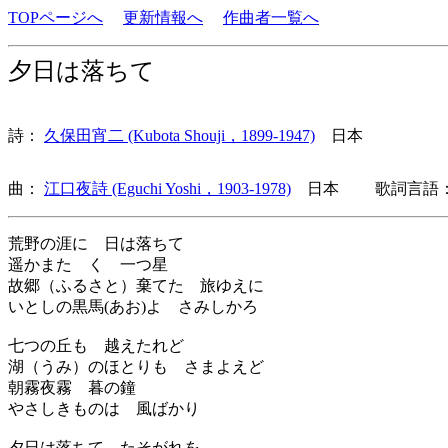
TOPページへ
更新情報へ
作曲者一覧へ
夕日は落ちて
詩：
久保田宵二 (Kubota Shouji，1899-1947)
日本
曲：
江口夜詩 (Eguchi Yoshi，1903-1978)
日本 歌詞言語：
荒野の涯に 日は落ちて
遥かまたゝく 一つ星
故郷（ふるさと）棄てた 旅ゆえに
いとしの黒馬(あお)よ さみしかろ
七つの丘も 越えたれど
湖（うみ）のほとりも さまよえど
朝霧夜霧 暮の鐘
やさしきものは 風ばかり
夕日は落ちて たそがれを