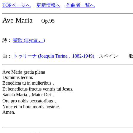
TOPページへ
更新情報へ
作曲者一覧へ
Ave Maria
Op.95
詩：
聖歌 (Hymn，-)
曲：
トゥリーナ (Joaquin Turina，1882-1949)
スペイン 歌詞
Ave Maria gratia plena
Dominus tecum.
Benedicta tu in mulieribus，
Et benedictus fructus ventris tui Jesus.
Sancta Maria，Mater Dei，
Ora pro nobis peccatoribus，
Nunc et in hora mortis nostrae.
Amen.