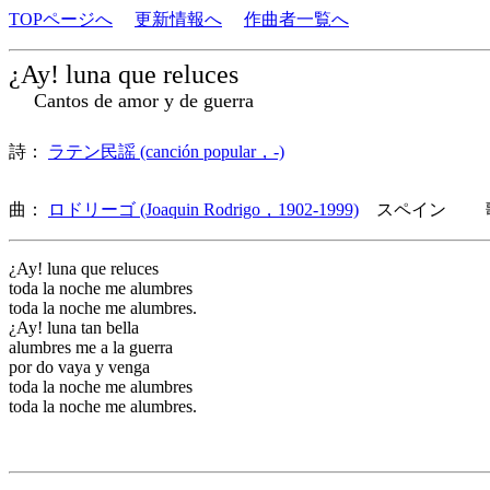
TOPページへ
更新情報へ
作曲者一覧へ
¿Ay! luna que reluces
Cantos de amor y de guerra
詩：
ラテン民謡 (canción popular，-)
曲：
ロドリーゴ (Joaquin Rodrigo，1902-1999)
スペイン 歌
¿Ay! luna que reluces
toda la noche me alumbres
toda la noche me alumbres.
¿Ay! luna tan bella
alumbres me a la guerra
por do vaya y venga
toda la noche me alumbres
toda la noche me alumbres.