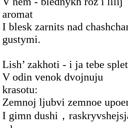
V nem - blednykh roz i lilij
aromat
I blesk zarnits nad chashch
gustymi.
Lish’ zakhoti - i ja tebe sple
V odin venok dvojnuju
krasotu:
Zemnoj ljubvi zemnoe upoe
I gimn dushi，raskryvshejsj