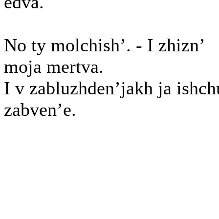
edva.
No ty molchish’. - I zhizn’
moja mertva.
I v zabluzhden’jakh ja ishch
zabven’e.