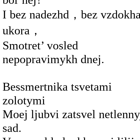
I bez nadezhd，bez vzdokha
ukora，
Smotret’ vosled
nepopravimykh dnej.
Bessmertnika tsvetami
zolotymi
Moej ljubvi zatsvel netlenny
sad.