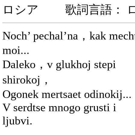
ロシア 歌詞言語： 
Noch’ pechal’na，kak mech
moi...
Daleko，v glukhoj stepi
shirokoj，
Ogonek mertsaet odinokij...
V serdtse mnogo grusti i
ljubvi.