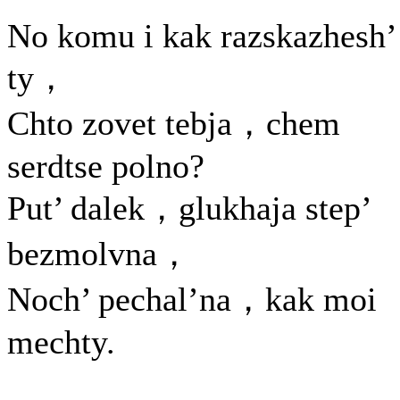
No komu i kak razskazhesh’
ty，
Chto zovet tebja，chem
serdtse polno?
Put’ dalek，glukhaja step’
bezmolvna，
Noch’ pechal’na，kak moi
mechty.