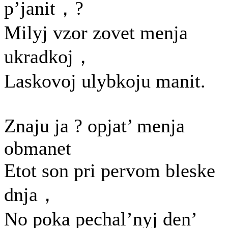
p’janit，?
Milyj vzor zovet menja
ukradkoj，
Laskovoj ulybkoju manit.
Znaju ja ? opjat’ menja
obmanet
Etot son pri pervom bleske
dnja，
No poka pechal’nyj den’