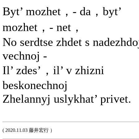
Byt’ mozhet，- da，byt’
mozhet，- net，
No serdtse zhdet s nadezhdo
vechnoj -
Il’ zdes’，il’ v zhizni
beskonechnoj
Zhelannyj uslykhat’ privet.
( 2020.11.03 藤井宏行 ）