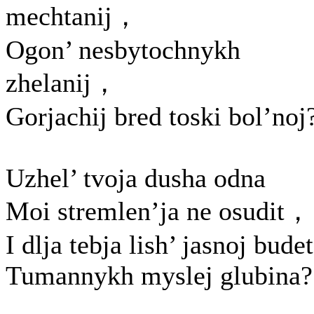
mechtanij，
Ogon’ nesbytochnykh
zhelanij，
Gorjachij bred toski bol’noj
Uzhel’ tvoja dusha odna
Moi stremlen’ja ne osudit，
I dlja tebja lish’ jasnoj budet
Tumannykh myslej glubina?