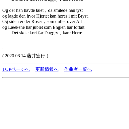
Og der han havde talet，da smilede han tyst，
og lagde den hvor Hjertet kan høres i mit Bryst.
Og siden er der Roser，som dufter over Alt，
og Læekene har jublet som Englen har fortalt.
Det skete kort før Daggry，kare Herre.
( 2020.08.14 藤井宏行 ）
TOPページへ
更新情報へ
作曲者一覧へ