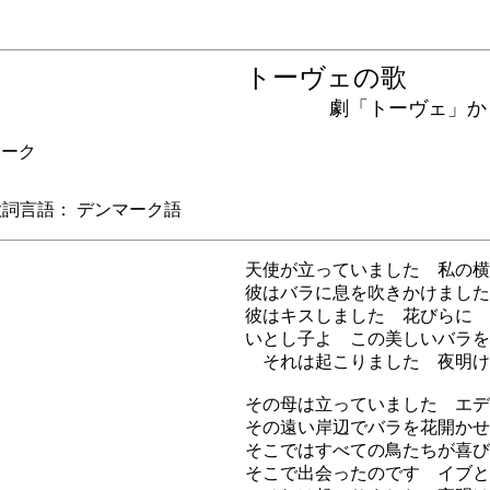
トーヴェの歌
劇「トーヴェ」から
ーク
言語： デンマーク語
天使が立っていました 私の横
彼はバラに息を吹きかけました
彼はキスしました 花びらに 
いとし子よ この美しいバラを
それは起こりました 夜明け
その母は立っていました エデ
その遠い岸辺でバラを花開かせ
そこではすべての鳥たちが喜び
そこで出会ったのです イブと