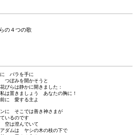
の４つの歌
に バラを手に
 つぼみを開かそうと
花びらは静かに開きました：
私は置きましょう あなたの胸に！
前に 愛する主よ
ンに そこでは善き神さまが
ているのです
 空は澄んでいて
アダムは ヤシの木の枝の下で