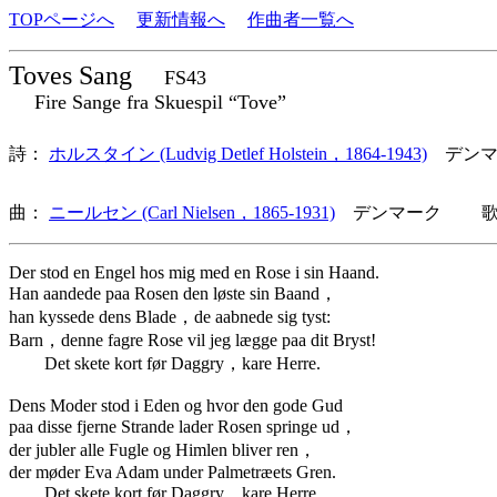
TOPページへ
更新情報へ
作曲者一覧へ
Toves Sang
FS43
Fire Sange fra Skuespil “Tove”
詩：
ホルスタイン (Ludvig Detlef Holstein，1864-1943)
デンマ
曲：
ニールセン (Carl Nielsen，1865-1931)
デンマーク 歌詞
Der stod en Engel hos mig med en Rose i sin Haand.
Han aandede paa Rosen den løste sin Baand，
han kyssede dens Blade，de aabnede sig tyst:
Barn，denne fagre Rose vil jeg lægge paa dit Bryst!
Det skete kort før Daggry，kare Herre.
Dens Moder stod i Eden og hvor den gode Gud
paa disse fjerne Strande lader Rosen springe ud，
der jubler alle Fugle og Himlen bliver ren，
der møder Eva Adam under Palmetræets Gren.
Det skete kort før Daggry，kare Herre.