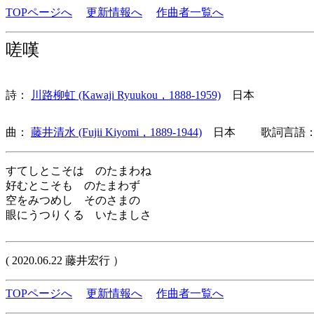
TOPページへ
更新情報へ
作曲者一覧へ
嗟嘆
詩：
川路柳虹 (Kawaji Ryuukou，1888-1959)
日本
曲：
藤井清水 (Fujii Kiyomi，1889-1944)
日本 歌詞言語：
すてしとこそは のたまわね
好むとこそも のたまわず
空をみつめし そのさまの
眼にうつりくる いたましさ
( 2020.06.22 藤井宏行 ）
TOPページへ
更新情報へ
作曲者一覧へ