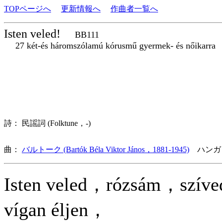
TOPページへ
更新情報へ
作曲者一覧へ
Isten veled!
BB111
27 két-és háromszólamú kórusmű gyermek- és nőikarra
詩： 民謡詞 (Folktune，-)
曲：
バルトーク (Bartók Béla Viktor János，1881-1945)
ハンガ
Isten veled，rózsám，szíve
vígan éljen，