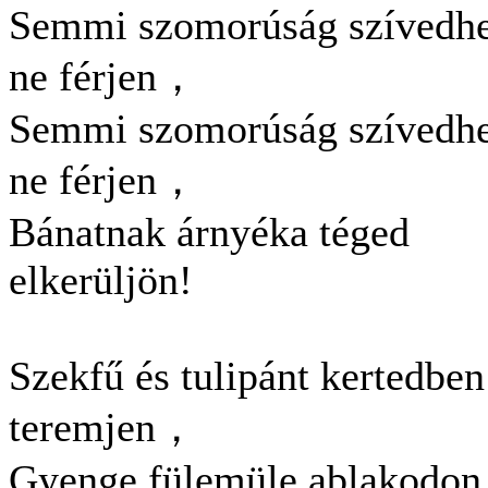
Semmi szomorúság szívedh
ne férjen，
Semmi szomorúság szívedh
ne férjen，
Bánatnak árnyéka téged
elkerüljön!
Szekfű és tulipánt kertedben
teremjen，
Gyenge fülemüle ablakodon