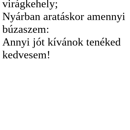
virágkehely;
Nyárban aratáskor amennyi
búzaszem:
Annyi jót kívánok tenéked
kedvesem!