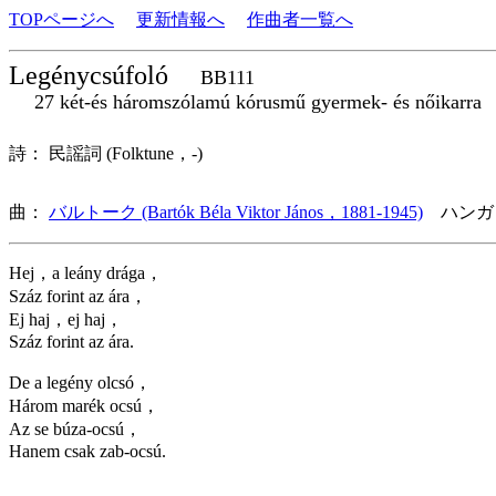
TOPページへ
更新情報へ
作曲者一覧へ
Legénycsúfoló
BB111
27 két-és háromszólamú kórusmű gyermek- és nőikarra
詩： 民謡詞 (Folktune，-)
曲：
バルトーク (Bartók Béla Viktor János，1881-1945)
ハンガ
Hej，a leány drága，
Száz forint az ára，
Ej haj，ej haj，
Száz forint az ára.
De a legény olcsó，
Három marék ocsú，
Az se búza-ocsú，
Hanem csak zab-ocsú.