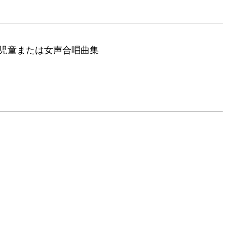
歌
童または女声合唱曲集