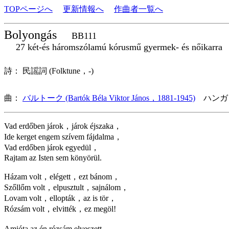
TOPページへ
更新情報へ
作曲者一覧へ
Bolyongás
BB111
27 két-és háromszólamú kórusmű gyermek- és nőikarra
詩： 民謡詞 (Folktune，-)
曲：
バルトーク (Bartók Béla Viktor János，1881-1945)
ハンガ
Vad erdőben járok，járok éjszaka，
Ide kerget engem szívem fájdalma，
Vad erdőben járok egyedül，
Rajtam az Isten sem könyörül.
Házam volt，elégett，ezt bánom，
Szőllőm volt，elpusztult，sajnálom，
Lovam volt，ellopták，az is tör，
Rózsám volt，elvitték，ez megöl!
Amióta az én rózsám elveszett，