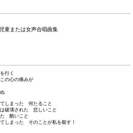
童または女声合唱曲集
を行く
この心の痛みが
ぬ
てしまった 何たること
は破壊された 悲しいこと
た 酷いこと
てしまった そのことが私を殺す！