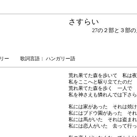
さすらい
27の２部と３部の児
リー 歌詞言語： ハンガリー語
荒れ果てた森を歩いて 私は夜
私をここへと駆り立てたのだ 
荒れ果てた森を歩く 一人で
私を神さえも憐れんでは下さら
私には家があった それは焼け
私にはブドウ園があった それ
私には馬がいた それは盗まれ
私には恋人がいた 去って行っ