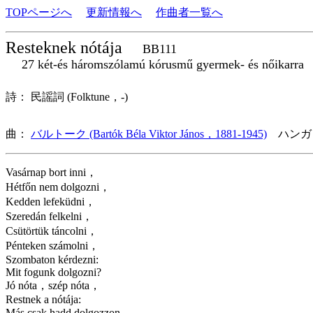
TOPページへ
更新情報へ
作曲者一覧へ
Resteknek nótája
BB111
27 két-és háromszólamú kórusmű gyermek- és nőikarra
詩： 民謡詞 (Folktune，-)
曲：
バルトーク (Bartók Béla Viktor János，1881-1945)
ハンガ
Vasárnap bort inni，
Hétfőn nem dolgozni，
Kedden lefeküdni，
Szeredán felkelni，
Csütörtük táncolni，
Pénteken számolni，
Szombaton kérdezni:
Mit fogunk dolgozni?
Jó nóta，szép nóta，
Restnek a nótája:
Más csak hadd dolgozzon，