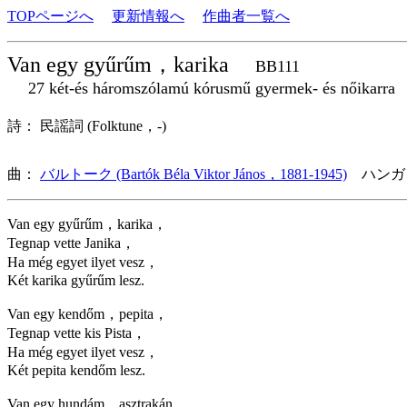
TOPページへ
更新情報へ
作曲者一覧へ
Van egy gyűrűm，karika
BB111
27 két-és háromszólamú kórusmű gyermek- és nőikarra
詩： 民謡詞 (Folktune，-)
曲：
バルトーク (Bartók Béla Viktor János，1881-1945)
ハンガ
Van egy gyűrűm，karika，
Tegnap vette Janika，
Ha még egyet ilyet vesz，
Két karika gyűrűm lesz.
Van egy kendőm，pepita，
Tegnap vette kis Pista，
Ha még egyet ilyet vesz，
Két pepita kendőm lesz.
Van egy hundám，asztrakán，