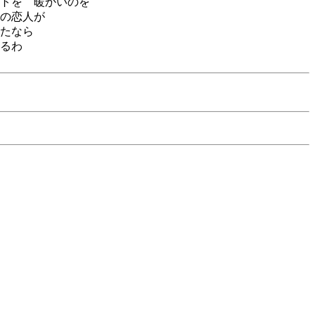
トを 暖かいのを
の恋人が
たなら
るわ