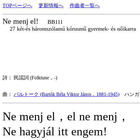
TOPページへ
更新情報へ
作曲者一覧へ
Ne menj el!
BB111
27 két-és háromszólamú kórusmű gyermek- és nőikarra
詩： 民謡詞 (Folktune，-)
曲：
バルトーク (Bartók Béla Viktor János，1881-1945)
ハンガ
Ne menj el，el ne menj，
Ne hagyjál itt engem!