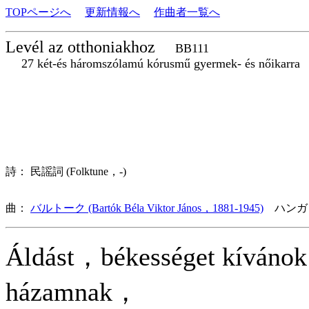
TOPページへ
更新情報へ
作曲者一覧へ
Levél az otthoniakhoz
BB111
27 két-és háromszólamú kórusmű gyermek- és nőikarra
詩： 民謡詞 (Folktune，-)
曲：
バルトーク (Bartók Béla Viktor János，1881-1945)
ハンガ
Áldást，békességet kívánok
házamnak，