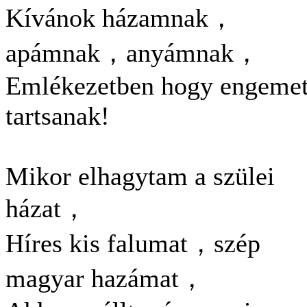
Kívánok házamnak，
apámnak，anyámnak，
Emlékezetben hogy engeme
tartsanak!
Mikor elhagytam a szülei
házat，
Híres kis falumat，szép
magyar hazámat，