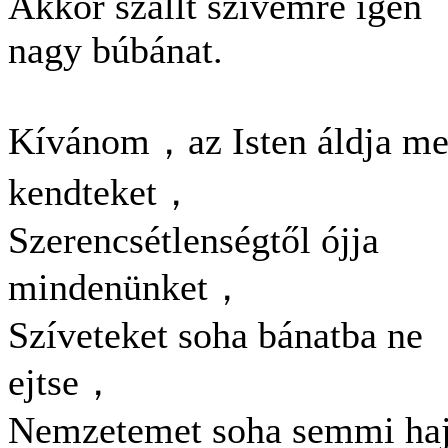
Akkor szállt szívemre igen
nagy búbánat.
Kívánom，az Isten áldja m
kendteket，
Szerencsétlenségtől ójja
mindenünket，
Szíveteket soha bánatba ne
ejtse，
Nemzetemet soha semmi ha