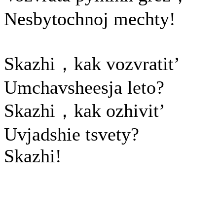
Nesbytochnoj mechty!
Skazhi，kak vozvratit’
Umchavsheesja leto?
Skazhi，kak ozhivit’
Uvjadshie tsvety?
Skazhi!