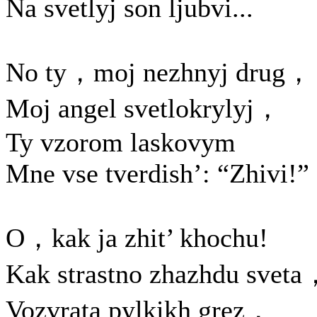
Na svetlyj son ljubvi...
No ty，moj nezhnyj drug，
Moj angel svetlokrylyj，
Ty vzorom laskovym
Mne vse tverdish’: “Zhivi!”
O，kak ja zhit’ khochu!
Kak strastno zhazhdu svet
Vozvrata pylkikh grez，