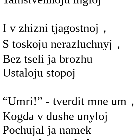
I v zhizni tjagostnoj，
S toskoju nerazluchnyj，
Bez tseli ja brozhu
Ustaloju stopoj
“Umri!” - tverdit mne um，
Kogda v dushe unyloj
Pochujal ja namek