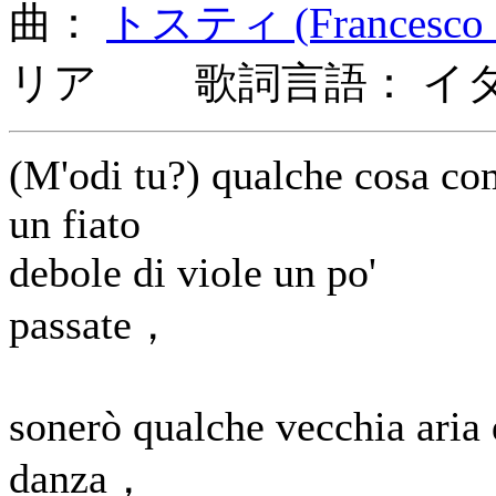
曲：
トスティ (Francesco P
リア 歌詞言語： イ
(M'odi tu?) qualche cosa c
un fiato
debole di viole un po'
passate，
sonerò qualche vecchia aria 
danza，