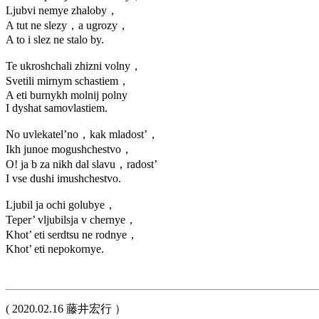
Ljubvi nemye zhaloby，
A tut ne slezy，a ugrozy，
A to i slez ne stalo by.
Te ukroshchali zhizni volny，
Svetili mirnym schastiem，
A eti burnykh molnij polny
I dyshat samovlastiem.
No uvlekatel’no，kak mladost’，
Ikh junoe mogushchestvo，
O! ja b za nikh dal slavu，radost’
I vse dushi imushchestvo.
Ljubil ja ochi golubye，
Teper’ vljubilsja v chernye，
Khot’ eti serdtsu ne rodnye，
Khot’ eti nepokornye.
( 2020.02.16 藤井宏行 ）