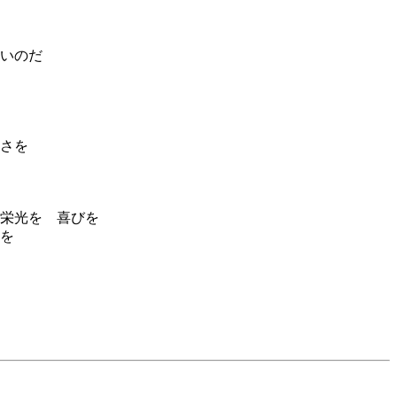
いのだ
さを
栄光を 喜びを
を