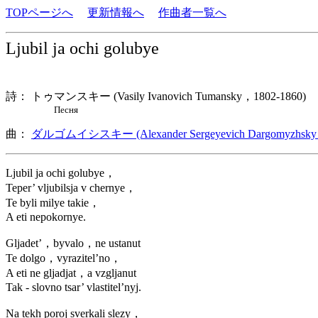
TOPページへ
更新情報へ
作曲者一覧へ
Ljubil ja ochi golubye
詩： トゥマンスキー (Vasily Ivanovich Tumansky，1802-186
Песня
曲：
ダルゴムイシスキー (Alexander Sergeyevich Dargomyzhsky
Ljubil ja ochi golubye，
Teper’ vljubilsja v chernye，
Te byli milye takie，
A eti nepokornye.
Gljadet’，byvalo，ne ustanut
Te dolgo，vyrazitel’no，
A eti ne gljadjat，a vzgljanut
Tak - slovno tsar’ vlastitel’nyj.
Na tekh poroj sverkali slezy，