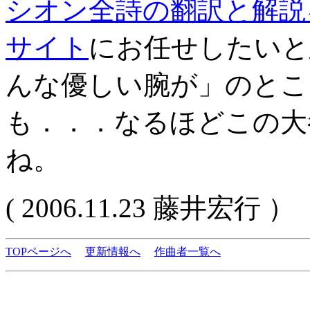
シオン全詩の翻訳と解説
サイト
にお任せしたいと
んな優しい腕が」のとこ
も．．．なるほどこの大
ね。
( 2006.11.23 藤井宏行 ）
TOPページへ
更新情報へ
作曲者一覧へ