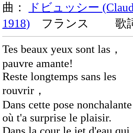
曲：
ドビュッシー (Claude A
1918)
フランス 歌詞言
Tes beaux yeux sont las，
pauvre amante!
Reste longtemps sans les
rouvrir，
Dans cette pose nonchalante
où t'a surprise le plaisir.
Dans la cour le jet d'eau qui