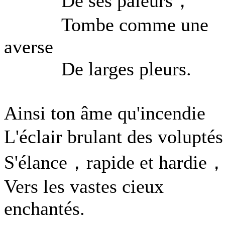
De ses pâleurs，
Tombe comme une
averse
De larges pleurs.
Ainsi ton âme qu'incendie
L'éclair brulant des volupt
S'élance，rapide et hardie
Vers les vastes cieux
enchantés.