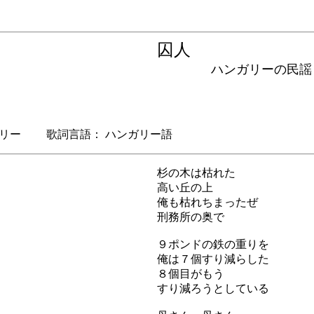
囚人
ハンガリーの民謡
リー 歌詞言語： ハンガリー語
杉の木は枯れた
高い丘の上
俺も枯れちまったぜ
刑務所の奥で
９ポンドの鉄の重りを
俺は７個すり減らした
８個目がもう
すり減ろうとしている