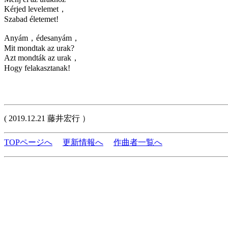
Kérjed levelemet，
Szabad életemet!
Anyám，édesanyám，
Mit mondtak az urak?
Azt mondták az urak，
Hogy felakasztanak!
( 2019.12.21 藤井宏行 ）
TOPページへ
更新情報へ
作曲者一覧へ