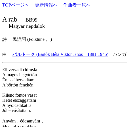
TOPページへ
更新情報へ
作曲者一覧へ
A rab
BB99
Magyar népdalok
詩： 民謡詞 (Folktune，-)
曲：
バルトーク (Bartók Béla Viktor János，1881-1945)
ハンガ
Elhvervadt cidrusfa
A magos hegytetőn
Én is elhervadtam
A börtön fenekén.
Kilenc fontos vasat
Hetet elszaggattam
A nyolcadikat is
Jól elvásítottam.
Anyám，édesanyám，
Menj el az urakhoz