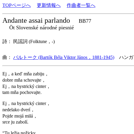
TOPページへ
更新情報へ
作曲者一覧へ
Andante assai parlando
BB77
Öt Slovenské národné piesnié
詩： 民謡詞 (Folktune，-)
曲：
バルトーク (Bartók Béla Viktor János，1881-1945)
ハンガ
Ej，a ked' mňa zabiju，
dobre mňa schovajte，
Ej，na bystrický cinter，
tam mňa pochovajte.
Ej，na bystrický cinter，
nedelako dverí，
Pojde mojá milá，
srce ju zabolí.
“Tu ležia nožicky，