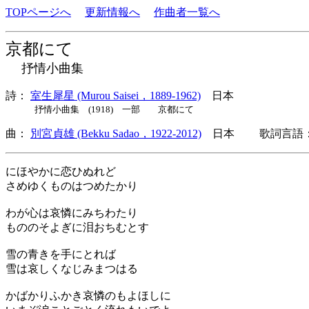
TOPページへ
更新情報へ
作曲者一覧へ
京都にて
抒情小曲集
詩：
室生犀星 (Murou Saisei，1889-1962)
日本
抒情小曲集 (1918) 一部 京都にて
曲：
別宮貞雄 (Bekku Sadao，1922-2012)
日本 歌詞言語：
にほやかに恋ひぬれど
さめゆくものはつめたかり
わが心は哀憐にみちわたり
もののそよぎに泪おちむとす
雪の青きを手にとれば
雪は哀しくなじみまつはる
かばかりふかき哀憐のもよほしに