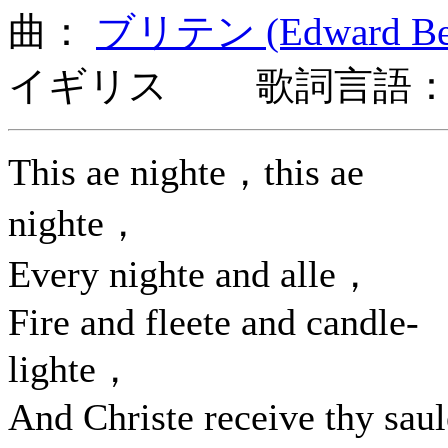
曲：
ブリテン (Edward Benj
イギリス 歌詞言語：
This ae nighte，this ae
nighte，
Every nighte and alle，
Fire and fleete and candle-
lighte，
And Christe receive thy saul