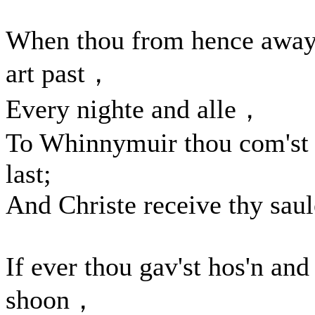
When thou from hence awa
art past，
Every nighte and alle，
To Whinnymuir thou com'st 
last;
And Christe receive thy saul
If ever thou gav'st hos'n and
shoon，