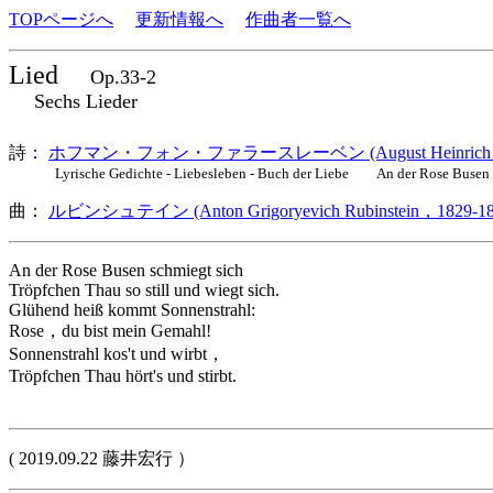
TOPページへ
更新情報へ
作曲者一覧へ
Lied
Op.33-2
Sechs Lieder
詩：
ホフマン・フォン・ファラースレーベン (August Heinrich Hoffman
Lyrische Gedichte - Liebesleben - Buch der Liebe An der Rose Busen s
曲：
ルビンシュテイン (Anton Grigoryevich Rubinstein，1829-18
An der Rose Busen schmiegt sich
Tröpfchen Thau so still und wiegt sich.
Glühend heiß kommt Sonnenstrahl:
Rose，du bist mein Gemahl!
Sonnenstrahl kos't und wirbt，
Tröpfchen Thau hört's und stirbt.
( 2019.09.22 藤井宏行 ）