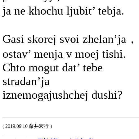
ja ne khochu ljubit’ tebja.
Gasi skorej svoi zhelan’ja，
ostav’ menja v moej tishi.
Chto mogut dat’ tebe
stradan’ja
iznemogajushchej dushi?
( 2019.09.10 藤井宏行 ）