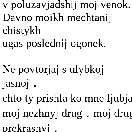
v poluzavjadshij moj venok.
Davno moikh mechtanij
chistykh
ugas poslednij ogonek.
Ne povtorjaj s ulybkoj
jasnoj，
chto ty prishla ko mne ljub
moj nezhnyj drug，moj dru
prekrasnyj，